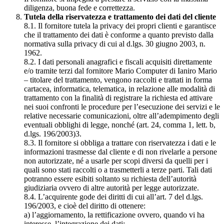
diligenza, buona fede e correttezza.
Tutela della riservatezza e trattamento dei dati del cliente
8.1. Il fornitore tutela la privacy dei propri clienti e garantisce
che il trattamento dei dati è conforme a quanto previsto dalla
normativa sulla privacy di cui al d.lgs. 30 giugno 2003, n.
1962.
8.2. I dati personali anagrafici e fiscali acquisiti direttamente
e/o tramite terzi dal fornitore Mario Computer di Ianiro Mario
– titolare del trattamento, vengono raccolti e trattati in forma
cartacea, informatica, telematica, in relazione alle modalità di
trattamento con la finalità di registrare la richiesta ed attivare
nei suoi confronti le procedure per l’esecuzione dei servizi e le
relative necessarie comunicazioni, oltre all’adempimento degli
eventuali obblighi di legge, nonché (art. 24, comma 1, lett. b,
d.lgs. 196/2003)3.
8.3. Il fornitore si obbliga a trattare con riservatezza i dati e le
informazioni trasmesse dal cliente e di non rivelarle a persone
non autorizzate, né a usarle per scopi diversi da quelli per i
quali sono stati raccolti o a trasmetterli a terze parti. Tali dati
potranno essere esibiti soltanto su richiesta dell’autorità
giudiziaria ovvero di altre autorità per legge autorizzate.
8.4. L’acquirente gode dei diritti di cui all’art. 7 del d.lgs.
196/2003, e cioè del diritto di ottenere:
a) l’aggiornamento, la rettificazione ovvero, quando vi ha
interesse, l’integrazione dei dati;