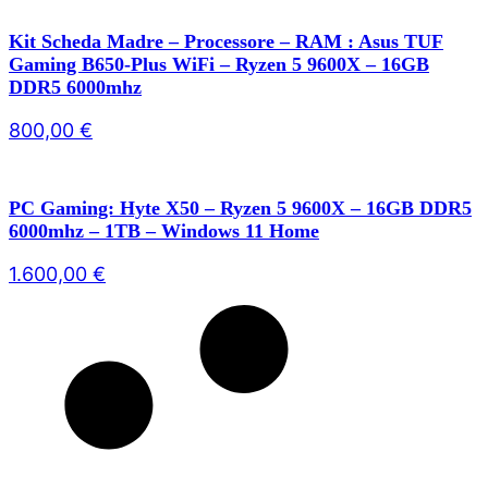
Kit Scheda Madre – Processore – RAM : Asus TUF
Gaming B650-Plus WiFi – Ryzen 5 9600X – 16GB
DDR5 6000mhz
800,00
€
PC Gaming: Hyte X50 – Ryzen 5 9600X – 16GB DDR5
6000mhz – 1TB – Windows 11 Home
1.600,00
€