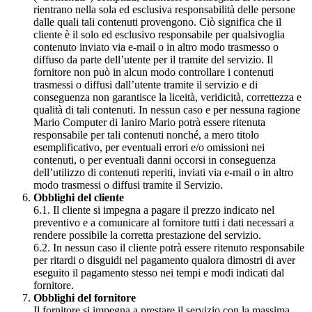
rientrano nella sola ed esclusiva responsabilità delle persone
dalle quali tali contenuti provengono. Ciò significa che il
cliente è il solo ed esclusivo responsabile per qualsivoglia
contenuto inviato via e-mail o in altro modo trasmesso o
diffuso da parte dell’utente per il tramite del servizio. Il
fornitore non può in alcun modo controllare i contenuti
trasmessi o diffusi dall’utente tramite il servizio e di
conseguenza non garantisce la liceità, veridicità, correttezza e
qualità di tali contenuti. In nessun caso e per nessuna ragione
Mario Computer di Ianiro Mario potrà essere ritenuta
responsabile per tali contenuti nonché, a mero titolo
esemplificativo, per eventuali errori e/o omissioni nei
contenuti, o per eventuali danni occorsi in conseguenza
dell’utilizzo di contenuti reperiti, inviati via e-mail o in altro
modo trasmessi o diffusi tramite il Servizio.
Obblighi del cliente
6.1. Il cliente si impegna a pagare il prezzo indicato nel
preventivo e a comunicare al fornitore tutti i dati necessari a
rendere possibile la corretta prestazione del servizio.
6.2. In nessun caso il cliente potrà essere ritenuto responsabile
per ritardi o disguidi nel pagamento qualora dimostri di aver
eseguito il pagamento stesso nei tempi e modi indicati dal
fornitore.
Obblighi del fornitore
Il fornitore si impegna a prestare il servizio con la massima