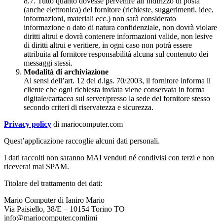
8.7. Tutto quanto dovesse pervenire all’indirizzo di posta
(anche elettronica) del fornitore (richieste, suggerimenti, idee,
informazioni, materiali ecc.) non sarà considerato
informazione o dato di natura confidenziale, non dovrà violare
diritti altrui e dovrà contenere informazioni valide, non lesive
di diritti altrui e veritiere, in ogni caso non potrà essere
attribuita al fornitore responsabilità alcuna sul contenuto dei
messaggi stessi.
Modalità di archiviazione
Ai sensi dell’art. 12 del d.lgs. 70/2003, il fornitore informa il
cliente che ogni richiesta inviata viene conservata in forma
digitale/cartacea sul server/presso la sede del fornitore stesso
secondo criteri di riservatezza e sicurezza.
Privacy policy
di mariocomputer.com
Quest’applicazione raccoglie alcuni dati personali.
I dati raccolti non saranno MAI venduti né condivisi con terzi e non
riceverai mai SPAM.
Titolare del trattamento dei dati:
Mario Computer di Ianiro Mario
Via Paisiello, 38/E – 10154 Torino TO
info@mariocomputer.comlimi