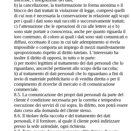
b) la cancellazione, la trasformazione in forma anonima o il
blocco dei dati trattati in violazione di legge, compresi quelli
di cui non è necessaria la conservazione in relazione agli scopi
per i quali i dati sono stati raccolti o successivamente trattati;
c) l’attestazione che le operazioni di cui alle lettere a) e b)
sono state portate a conoscenza, anche per quanto riguarda il
loro contenuto, di coloro ai quali i dati sono stati comunicati o
diffusi, eccettuato il caso in cui tale adempimento si rivela
impossibile o comporta un impiego di mezzi manifestamente
sproporzionato rispetto al diritto tutelato. L’interessato ha
inoltre il diritto di opporsi, in tutto o in parte:
i) per motivi legittimi al trattamento dei dati personali che lo
riguardano, ancorché pertinenti allo scopo della raccolta;
ii) al trattamento di dati personali che lo riguardano a fini di
invio di materiale pubblicitario o di vendita diretta o per il
compimento di ricerche di mercato o di comunicazione
commerciale.
8.5. La comunicazione dei propri dati personali da parte del
cliente è condizione necessaria per la corretta e tempestiva
esecuzione dei servizi di cui sopra. In difetto, non potrà essere
dato corso alla domanda del cliente stesso.
8.6. Il titolare della raccolta e del trattamento dei dati
personali, è il fornitore, al quale il cliente potrà indirizzare
presso la sede aziendale, ogni richiesta.